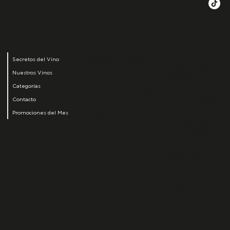
NOSOTROS.
Secretos del Vino
CONTÁCTANOS
Políticas de
info@secretosdelvi
Nuestros Vinos
Compra,
no.com
Categorías
Envío, Entrega
WA.
55 3954 4346
y Facturación
Contacto
Suc. CDMX.
55 5511
Promociones del Mes
5796
Proceso para
Facturación
Aviso de
Privacidad
FAQ's
© 2026 Secretos del Vino. Creado por
Oyuki García,
Un Diseño de Raíz.