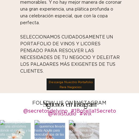
memorables. Y no hay mejor manera de coronar
una gran experiencia, una plática profunda o
una celebración especial, que con la copa
perfecta.
SELECCIONAMOS CUIDADOSAMENTE UN
PORTAFOLIO DE VINOS Y LICORES
PENSADO PARA RESOLVER LAS
NECESIDADES DE TU NEGOCIO Y DELEITAR
LOS PALADARES MÁS EXIGENTES DE TUS
CLIENTES.
Descarga Nuestro Portafolio
Para Negocios
Síguenos en Instagram
FOLLOW US ON INSTAGRAM
@secretosdelvino
#1Botella1Secreto
@wixstudio
#wix