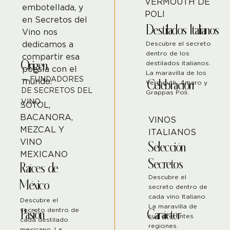
VERMOUTH DE
embotellada, y
POLI
en Secretos del
Destilados Italianos
Vino nos
dedicamos a
Descubre el secreto
dentro de los
compartir esa
Origen
destilados italianos.
poesía con el
La maravilla de los
— FUNDADORES
mundo.
Celebración
Vermouth, Amaro y
DE SECRETOS DEL
Grappas Poli.
VINO
SOTOL,
BACANORA,
VINOS
MEZCAL Y
ITALIANOS
VINO
Selección
MEXICANO
Secretos
Raíces de
Descubre el
México
secreto dentro de
cada vino Italiano.
Descubre el
La maravilla de
Pasión
secreto dentro de
Carácter
sus diferentes
cada destilado
regiones.
mexicano. La